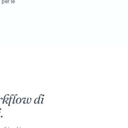
 per le
rkflow di
.