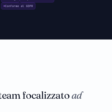
Conforme al GDPR
team focalizzato
ad