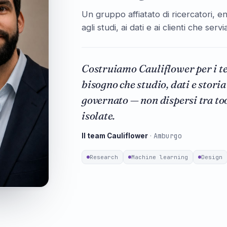
Un gruppo affiatato di ricercatori, 
agli studi, ai dati e ai clienti che serv
Costruiamo Cauliflower per i t
bisogno che studio, dati e stori
governato — non dispersi tra too
isolate.
Amburgo
Il team Cauliflower
·
Research
Machine learning
Design