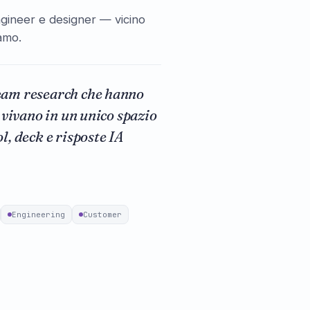
engineer e designer — vicino
iamo.
eam research che hanno
a vivano in un unico spazio
l, deck e risposte IA
Engineering
Customer