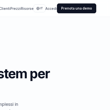
Clienti
Prezzi
Risorse
Accedi
IT
Prenota una demo
stem per
mplessi in