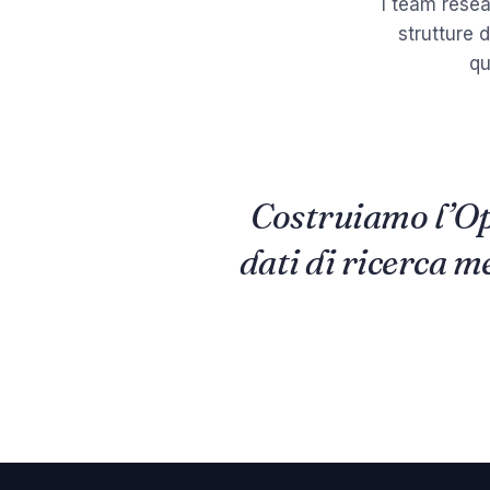
I team resea
strutture 
qu
Costruiamo l’Op
dati di ricerca m