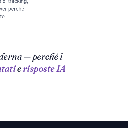
 di tracking,
ower perché
to.
derna — perché i
tati
e
risposte IA