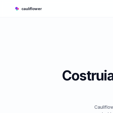
cauliflower
Costrui
Cauliflow