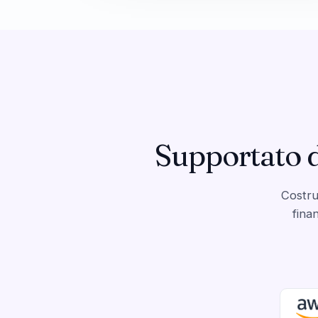
Supportato da
Costru
fina