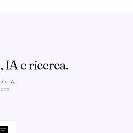
 IA e ricerca.
d e IA,
opeo.