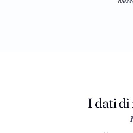
dashbo
I dati d