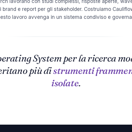
rch lavorano con studi complessi, risposte aperte, wave
di brand e report per gli stakeholder. Costruiamo Caulifl
esto lavoro avvenga in un sistema condiviso e governa
erating System per la ricerca mo
eritano più di
strumenti frammen
isolate
.