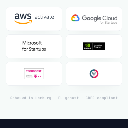
Gebouwd in Hamburg · EU-gehost · GDPR-compliant