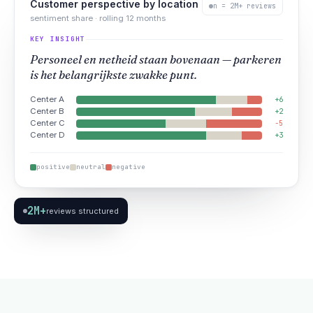
Customer perspective by location
n = 2M+ reviews
sentiment share · rolling 12 months
KEY INSIGHT
Personeel en netheid staan bovenaan — parkeren
is het belangrijkste zwakke punt.
Center A
+6
Center B
+2
Center C
−5
Center D
+3
positive
neutral
negative
2M+
reviews structured