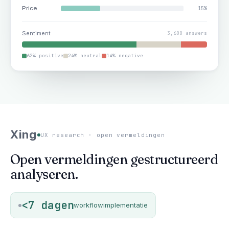
Price
15%
Sentiment
3,600 answers
62% positive
24% neutral
14% negative
Xing
UX research · open vermeldingen
Open vermeldingen gestructureerd
analyseren.
<7 dagen
workflowimplementatie