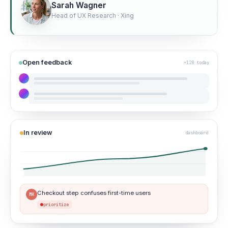
Sarah Wagner
Head of UX Research · Xing
Open feedback
+128 today
In review
dashboard
Checkout step confuses first-time users
MK
prioritize