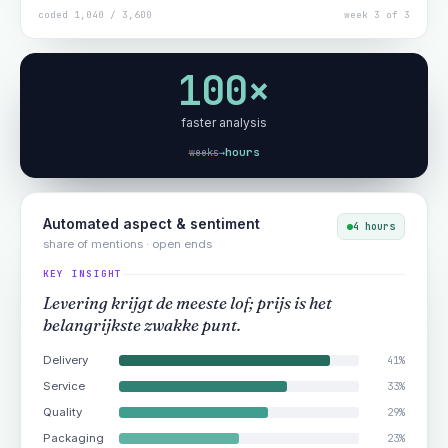
coded 1,040 / 3,600
week 3 of 3
100×
faster analysis
hours
weeks
→
Automated aspect & sentiment
4 hours
share of mentions · open ends
KEY INSIGHT
Levering krijgt de meeste lof; prijs is het
belangrijkste zwakke punt.
Delivery
41%
Service
33%
Quality
29%
Packaging
23%