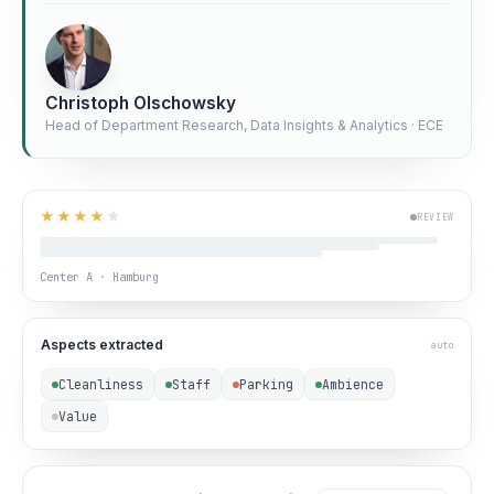
Christoph Olschowsky
Head of Department Research, Data Insights & Analytics · ECE
★★★★
★
REVIEW
Center A · Hamburg
Aspects extracted
auto
Cleanliness
Staff
Parking
Ambience
Value